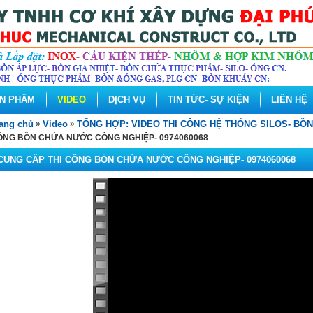
N PHẨM
VIDEO
DỊCH VỤ
TIN TỨC- SỰ KIỆN
LIÊN HỆ
ang chủ
»
Video
»
TỔNG HỢP: VIDEO THI CÔNG HỆ THỐNG SILOS- BỒN 
ÔNG BỒN CHỨA NƯỚC CÔNG NGHIỆP- 0974060068
CUNG CẤP THI CÔNG BỒN CHỨA NƯỚC CÔNG NGHIỆP- 0974060068