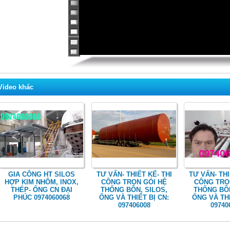
Video khác
GIA CÔNG HT SILOS
TƯ VẤN- THIẾT KẾ- THI
TƯ VẤN- THI
HỢP KIM NHÔM, INOX,
CÔNG TRỌN GÓI HỆ
CÔNG TRỌ
THÉP- ỐNG CN ĐẠI
THỐNG BỒN, SILOS,
THỐNG BỒN
PHÚC 0974060068
ỐNG VÀ THIẾT BỊ CN:
ỐNG VÀ THI
097406008
09740