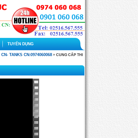
TUYỂN DỤNG
CN- TANKS CN:0974060068
»
CUNG CẤP THI