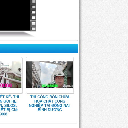
ẾT KẾ- THI
THI CÔNG BỒN CHỨA
N GÓI HỆ
HÓA CHẤT CÔNG
, SILOS,
NGHIỆP TẠI ĐỒNG NAI-
ẾT BỊ CN:
BÌNH DƯƠNG
6008