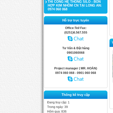
THI CÔNG HỆ THỐNG SILO - BỒN
HỢP KIM NHÔM CN TẠI LONG AN:
0974 060 068
Hỗ trợ trực tuyến
Office:Tel/ Fax:
(0251)6.567.555
Tư Vấn & Đặt hàng
0901060068
Project manager ( MR. HOÀN)
0974 060 068 - 0901 060 068
Thống kê truy cập
Đang truy cập: 1
Trong ngày: 39
Hôm qua: 836