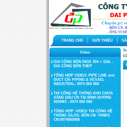
TRANG CHỦ
GIỚI THIỆU
SẢ
Tr
Video
C
GIA CÔNG BỒN INOX 304 + 316L -
GIA CÔNG BỒN THÉP
TỔNG HỢP VIDEO: PIPE LINE and
DUCT CN- PIPING & VESSEL
INDUSTRAL: 0974 060 068
THI CÔNG HỆ THỐNG KHO CHỨA
XĂNG DẦU CN TẠI BÌNH DƯƠNG
9200M3 : 0974 060 068
TỔNG HỢP: VIDEO THI CÔNG HỆ
THỐNG SILOS- BỒN CN- TANKS
CN:0974060068