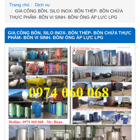
Trang chủ
Dịch vụ
GIA CÔNG BỒN, SILO INOX- BỒN THÉP- BỒN CHỨA
THỰC PHẨM- BỒN VI SINH- BỒN/ ỐNG ÁP LỰC LPG
GIA CÔNG BỒN, SILO INOX- BỒN THÉP- BỒN CHỨA THỰC
PHẨM- BỒN VI SINH- BỒN/ ỐNG ÁP LỰC LPG