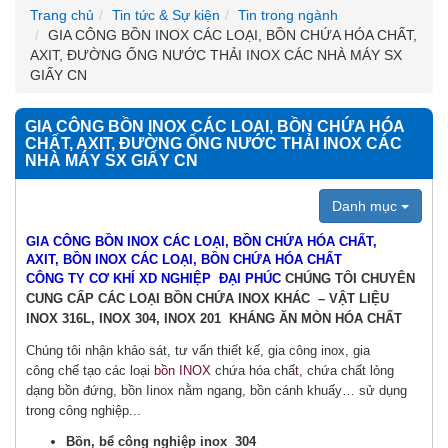
Trang chủ
Tin tức & Sự kiện
Tin trong ngành
GIA CÔNG BỒN INOX CÁC LOẠI, BỒN CHỨA HÓA CHẤT,
AXIT, ĐƯỜNG ỐNG NƯỚC THẢI INOX CÁC NHÀ MÁY SX
GIẤY CN
GIA CÔNG BỒN INOX CÁC LOẠI, BỒN CHỨA HÓA
CHẤT, AXIT, ĐƯỜNG ỐNG NƯỚC THẢI INOX CÁC
NHÀ MÁY SX GIẤY CN
Danh mục
GIA CÔNG BỒN INOX CÁC LOẠI, BỒN CHỨA HÓA CHẤT,
AXIT,
BỒN INOX CÁC LOẠI, BỒN CHỨA HÓA CHẤT
CÔNG TY CƠ KHÍ XD NGHIỆP ĐẠI PHÚC
CHÚNG TÔI CHUYÊN
CUNG CẤP CÁC LOẠI BỒN CHỨA INOX KHÁC – VẬT LIỆU
INOX 316L, INOX 304, INOX 201 KHÁNG ĂN MÒN HÓA CHẤT
Chúng tôi nhận khảo sát, tư vấn thiết kế, gia công inox, gia
công chế tạo các loại
bồn INOX
chứa hóa chấ
t
, chứa chất lỏng
dạng bồn đứng, bồn Iinox nằm ngang, bồn cánh khuấy… sử dụng
trong công nghiệp...
Bồn, bể công nghiệp inox 304