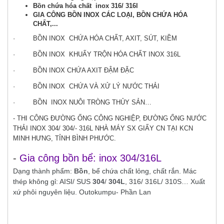
Bồn chứa hóa chất inox 316/ 316l
GIA CÔNG BỒN INOX CÁC LOẠI, BỒN CHỨA HÓA
CHẤT,...
· BỒN INOX CHỨA HÓA CHẤT, AXIT, SÚT, KIỀM
· BỒN INOX KHUẤY TRỘN HÓA CHẤT INOX 316L
· BỒN INOX CHỨA AXIT ĐẬM ĐẶC
· BỒN INOX CHỨA VÀ XỬ LÝ NƯỚC THẢI
· BỒN INOX NUÔI TRÒNG THỦY SẢN…
- THI CÔNG ĐƯỜNG ỐNG CÔNG NGHIỆP, ĐƯỜNG ỐNG NƯỚC
THẢI INOX 304/ 304/- 316L NHÀ MÁY SX GIẤY CN TẠI KCN
MINH HƯNG, TỈNH BÌNH PHƯỚC.
-
Gia công bồn bể: inox 304/316L
Dạng thành phẩm:
Bồn
, bể chứa chất lỏng, chất rắn. Mác
thép không gỉ: AISI/ SUS
304
/
304L
, 316/ 316L/ 310S… Xuất
xứ phôi nguyên liệu. Outo
kumpu- Phần
Lan