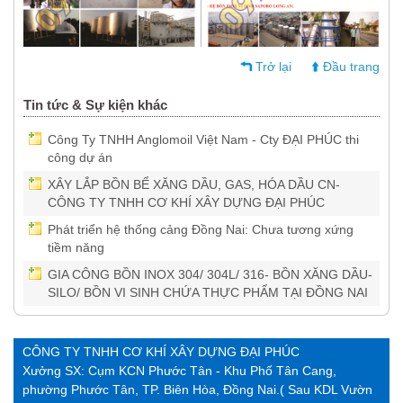
Trở lại
Đầu trang
Tin tức & Sự kiện khác
Công Ty TNHH Anglomoil Việt Nam - Cty ĐẠI PHÚC thi
công dự án
XÂY LẮP BỒN BỂ XĂNG DẦU, GAS, HÓA DẦU CN-
CÔNG TY TNHH CƠ KHÍ XÂY DỰNG ĐẠI PHÚC
Phát triển hệ thống cảng Đồng Nai: Chưa tương xứng
tiềm năng
GIA CÔNG BỒN INOX 304/ 304L/ 316- BỒN XĂNG DẦU-
SILO/ BỒN VI SINH CHỨA THỰC PHẨM TẠI ĐỒNG NAI
CÔNG TY TNHH CƠ KHÍ XÂY DỰNG ĐẠI PHÚC
Xưởng SX: Cụm KCN Phước Tân - Khu Phố Tân Cang,
phường Phước Tân, TP. Biên Hòa, Đồng Nai.( Sau KDL Vườn