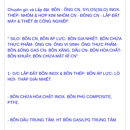
Chuyên g/c và Lắp đặt: BỒN - ỐNG CN, SYLOS(SILO) INOX- 
THÉP- NHÔM & HỢP KIM NHÔM CN - ĐỒNG CN - LẮP ĐẶT 
MÁY & THIẾT BỊ CÔNG NGHIỆP:
" SILO- BỒN CN, BỒN ÁP LỰC- BỒN GIA NHIỆT- BỒN CHỨA 
THỰC PHẨM- ỐNG CN- ỐNG VI SINH- ỐNG THỰC PHẨM- 
BỒN &ỐNG GAS CN- BỒN XĂNG, DẦU CN- BỒN HÓA CHẤT- 
BỒN KHUẤY, BỒN CHỨA MẬT RĨ CN":
1- G/C LẮP ĐẶT BỒN INOX & BỒN THÉP- BỒN ÁP LỰC- LÒ 
HƠI- THÁP GIẢI NHIỆT. 
- BỒN CHỨA HÓA CHẤT INOX- BỒN PHỦ COMPOSITE, 
PTFE. 
- BỒN DẦU TRUNG TÂM, HT BỒN GAS/LPG TRUNG TÂM.