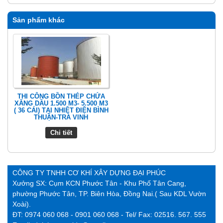
Sản phẩm khác
THI CÔNG BỒN THÉP CHỨA
XĂNG DẦU 1.500 M3- 5.500 M3
( 36 CÁI) TẠI NHIỆT ĐIỆN BÌNH
THUẬN-TRÀ VINH
Chi tiết
CÔNG TY TNHH CƠ KHÍ XÂY DỰNG ĐẠI PHÚC
Xưởng SX: Cụm KCN Phước Tân - Khu Phố Tân Cang,
phường Phước Tân, TP. Biên Hòa, Đồng Nai.( Sau KDL Vườn
Xoài).
ĐT: 0974 060 068 - 0901 060 068 - Tel/ Fax: 02516. 567. 555