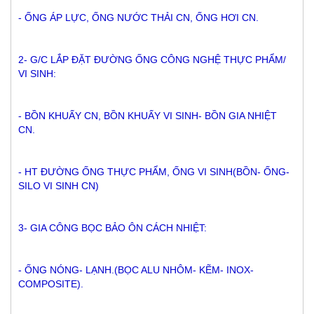
- ỐNG ÁP LỰC, ỐNG NƯỚC THẢI CN, ỐNG HƠI CN.
2- G/C LẮP ĐẶT ĐƯỜNG ỐNG CÔNG NGHỆ THỰC PHẨM/ 
VI SINH: 
- BỒN KHUẤY CN, BỒN KHUẤY VI SINH- BỒN GIA NHIỆT 
CN.
- HT ĐƯỜNG ỐNG THỰC PHẨM, ỐNG VI SINH(BỒN- ỐNG-
SILO VI SINH CN)
3- GIA CÔNG BỌC BẢO ÔN CÁCH NHIỆT:
- ỐNG NÓNG- LẠNH.(BỌC ALU NHÔM- KẼM- INOX- 
COMPOSITE).