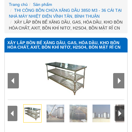
Trang chủ
Sản phẩm
THI CÔNG BỒN CHỨA XĂNG DẦU 3850 M3 - 36 CÁI TẠI
NHÀ MÁY NHIỆT ĐIỆN VĨNH TÂN, BÌNH THUẬN
XÂY LẮP BỒN BỂ XĂNG DẦU, GAS, HÓA DẦU, KHO BỒN
HÓA CHẤT, AXIT, BỒN KHÍ NITƠ, H2SO4, BỒN MẬT RĨ CN
XÂY LẮP BỒN BỂ XĂNG DẦU, GAS, HÓA DẦU, KHO BỒN
HÓA CHẤT, AXIT, BỒN KHÍ NITƠ, H2SO4, BỒN MẬT RĨ CN