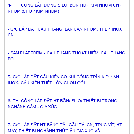
4- THI CÔNG LẮP DỰNG SILO, BỒN HỢP KIM NHÔM CN ( 
NHÔM & HỢP KIM NHÔM).
- G/C LẮP ĐẶT CẦU THANG, LAN CAN NHÔM, THÉP, INOX 
CN.
- SÀN FLATFORM - CẦU THANG THOÁT HIỂM, CẦU THANG 
BỘ.
5- G/C LẮP ĐẶT CẤU KIỆN CƠ KHÍ CÔNG TRÌNH/ DỰ ÁN 
INOX- CẤU KIỆN THÉP LỚN CHỌN GÓI.
6- THI CÔNG LẮP ĐẶT HT BỒN/ SILO/ THIẾT BỊ TRONG 
NGHÀNH CÁM - GIA XÚC.
7- G/C LẮP ĐẶT HT BĂNG TẢI, GẦU TẢI CN, TRỤC VÍT, HT 
MÁY, THIẾT BỊ NGHÀNH THỨC ĂN GIA XÚC VÀ 