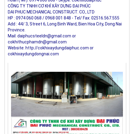
Hoàn ( Mr): 0974 060 068 - Skype: cokhixddaiphuc
CÔNG TY TNHH CƠ KHÍ XÂY DỰNG ĐẠI PHÚC
DAI PHUC MECHANICAL CONSTRUCT. CO., LTD
HP : 0974 060 068 / 0968 001 848 - Tel/ Fax: 02516.567.555
Add : 44/ 3, Street 6, Long Binh Ward, Bien Hoa City, Dong Nai 
Province.
Mail: daiphucsteeldn@gmail.com or 
cokhithucphamdn@gmail.com
Website: http://cokhixaydungdaiphuc.com or 
cokhixaydungdongnai.com