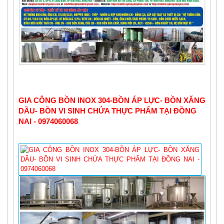
GIA CÔNG BỒN INOX 304-BỒN ÁP LỰC- BỒN XĂNG 
DẦU- BỒN VI SINH CHỨA THỰC PHẨM TẠI ĐỒNG 
NAI - 0974060068