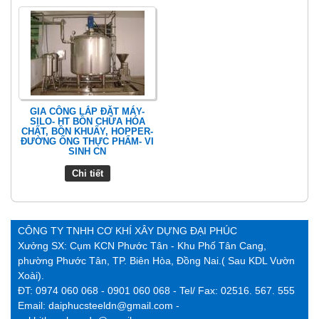
GIA CÔNG LẮP ĐẶT MÁY-
SILO- HT BỒN CHỨA HÓA
CHẤT, BỒN KHUẤY, HOPPER-
ĐƯỜNG ỐNG THỰC PHẨM- VI
SINH CN
Chi tiết
CÔNG TY TNHH CƠ KHÍ XÂY DỰNG ĐẠI PHÚC
Xưởng SX: Cụm KCN Phước Tân - Khu Phố Tân Cang,
phường Phước Tân, TP. Biên Hòa, Đồng Nai.( Sau KDL Vườn
Xoài).
ĐT: 0974 060 068 - 0901 060 068 - Tel/ Fax: 02516. 567. 555
Email: daiphucsteeldn@gmail.com -