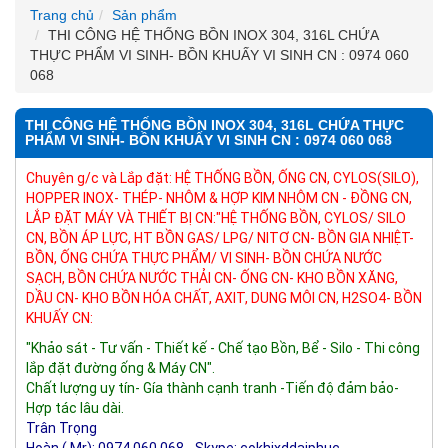
Trang chủ
Sản phẩm
THI CÔNG HỆ THỐNG BỒN INOX 304, 316L CHỨA
THỰC PHẨM VI SINH- BỒN KHUẤY VI SINH CN : 0974 060
068
THI CÔNG HỆ THỐNG BỒN INOX 304, 316L CHỨA THỰC
PHẨM VI SINH- BỒN KHUẤY VI SINH CN : 0974 060 068
Chuyên g/c và Lắp đặt: HỆ THỐNG BỒN, ỐNG CN, CYLOS(SILO), 
HOPPER INOX- THÉP- NHÔM & HỢP KIM NHÔM CN - ĐỒNG CN, 
LẮP ĐẶT MÁY VÀ THIẾT BỊ CN:"HỆ THỐNG BỒN, CYLOS/ SILO 
CN, BỒN ÁP LỰC, HT BỒN GAS/ LPG/ NITƠ CN- BỒN GIA NHIỆT- 
BỒN, ỐNG CHỨA THỰC PHẨM/ VI SINH- BỒN CHỨA NƯỚC 
SẠCH, BỒN CHỨA NƯỚC THẢI CN- ỐNG CN- KHO BỒN XĂNG, 
DẦU CN- KHO BỒN HÓA CHẤT, AXIT, DUNG MÔI CN, H2SO4- BỒN 
KHUẤY CN:
"Khảo sát - Tư vấn - Thiết kế - Chế tạo Bồn, Bể - Silo - Thi công 
lắp đặt đường ống & Máy CN".
Chất lượng uy tín- Gía thành cạnh tranh -Tiến độ đảm bảo- 
Hợp tác lâu dài.
Trân Trọng