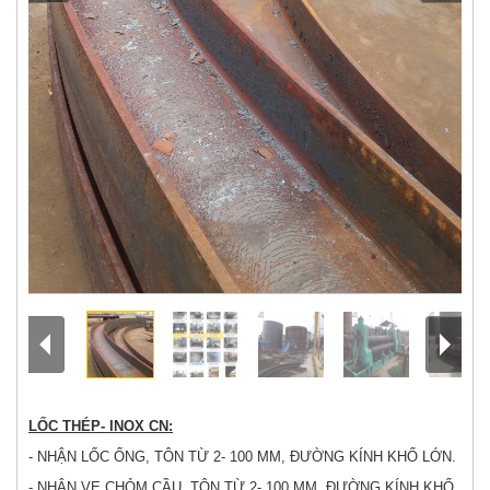
LỐC THÉP- INOX CN:
- NHẬN LỐC ỐNG, TÔN TỪ 2- 100 MM, ĐƯỜNG KÍNH KHỔ LỚN.
- NHẬN VE CHỎM CẦU, TÔN TỪ 2- 100 MM, ĐƯỜNG KÍNH KHỔ