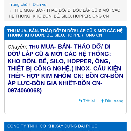
Trang chủ
Dịch vụ
THU MUA- BÁN- THÁO DỠ/ DI DỜI/ LẮP CŨ & MỚI CÁC
HỆ THỐNG: KHO BỒN, BỂ, SILO, HOPPER, ỐNG CN
THU MUA- BÁN- THÁO DỠ/ DI DỜI/ LẮP CŨ & MỚI CÁC HỆ
THỐNG: KHO BỒN, BỂ, SILO, HOPPER, ỐNG CN
MUA-
BÁN- THÁO DỠ/ DI
Chuyên
:
THU
DỜI/ LẮP CŨ & MỚI CÁC HỆ THỐNG:
KHO BỒN, BỂ, SILO, HOPPER, ỐNG,
THIẾT BỊ CÔNG NGHỆ.( INOX- CẤU KIỆN
THÉP- HỢP KIM NHÔM CN: BỒN CN-BỒN
ÁP LỰC-BỒN GIA NHIỆT-BỒN CN-
0974060068)
Trở lại
Đầu trang
CÔNG TY TNHH CƠ KHÍ XÂY DỰNG ĐẠI PHÚC