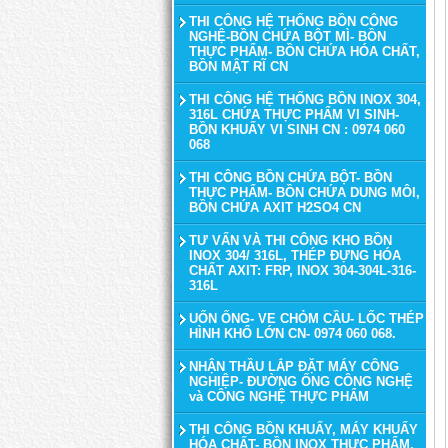
THI CÔNG HỆ THỐNG BỒN CÔNG
NGHỆ-BỒN CHỨA BỘT MÌ- BỒN
THỰC PHẨM- BỒN CHỨA HÓA CHẤT,
BỒN MẬT RĨ CN
THI CÔNG HỆ THỐNG BỒN INOX 304,
316L CHỨA THỰC PHẨM VI SINH-
BỒN KHUẤY VI SINH CN : 0974 060
068
THI CÔNG BỒN CHỨA BỘT- BỒN
THỰC PHẨM- BỒN CHỨA DUNG MÔI,
BỒN CHỨA AXIT H2SO4 CN
TƯ VẤN VÀ THI CÔNG KHO BỒN
INOX 304/ 316L, THÉP ĐỰNG HÓA
CHẤT AXIT: FRP, INOX 304-304L-316-
316L
UỐN ỐNG- VE CHỎM CẦU- LỐC THÉP
HÌNH KHỔ LỚN CN- 0974 060 068.
NHẬN THẦU LẮP ĐẶT MÁY CÔNG
NGHIỆP- ĐƯỜNG ỐNG CÔNG NGHỆ
và CÔNG NGHỆ THỰC PHẨM
THI CÔNG BỒN KHUẤY, MÁY KHUẤY
HÓA CHẤT- BỒN INOX THỰC PHẨM,