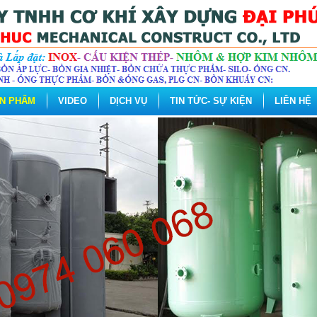
N PHẨM
VIDEO
DỊCH VỤ
TIN TỨC- SỰ KIỆN
LIÊN HỆ