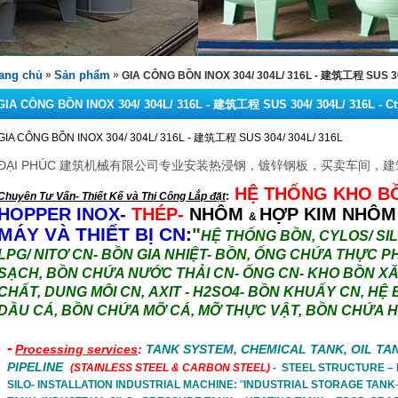
ang chủ
»
Sản phẩm
»
GIA CÔNG BỒN INOX 304/ 304L/ 316L - 建筑工程 SUS 304
GIA CÔNG BỒN INOX 304/ 304L/ 316L - 建筑工程 SUS 304/ 304L/ 316L - C
GIA CÔNG BỒN INOX 304/ 304L/ 316L - 建筑工程 SUS 304/ 304L/ 316L
ĐẠI PHÚC 建筑机械有限公司专业安装热浸钢，镀锌钢板，买卖车间，
HỆ THỐNG KHO B
Chuyên Tư Vấn- Thiết Kế và Thi Công Lắp đặt
:
HOPPER
INOX-
THÉP-
NHÔM
HỢP KIM NHÔM
&
MÁY VÀ THIẾT BỊ CN:
"
HỆ THỐNG BỒN, CYLOS/ SIL
LPG/ NITƠ CN- BỒN GIA NHIỆT- BỒN, ỐNG CHỨA THỰC P
SẠCH, BỒN CHỨA NƯỚC THẢI CN- ỐNG CN- KHO BỒN X
CHẤT, DUNG MÔI CN,
AXIT -
H2SO4- BỒN KHUẤY CN, HỆ 
DẦU CÁ, BỒN CHỨA MỠ CÁ, MỠ THỰC VẬT, BỒN CHỨA 
-
Processing services
:
TANK SYSTEM, CHEMICAL TANK, OIL TAN
PIPELINE
(STAINLESS STEEL & CARBON STEEL)
 -  STEEL STRUCTURE –
SILO- INSTALLATION INDUSTRIAL MACHINE: 
"
INDUSTRIAL STORAGE TANK