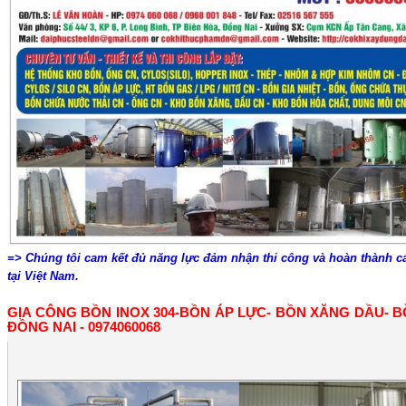
=> Chúng tôi cam kết đủ năng lực đảm nhận thi công và hoàn thành cá
tại Việt Nam.
ện
GIA CÔNG BỒN INOX 304-BỒN ÁP LỰC- BỒN XĂNG DẦU- B
ĐỒNG NAI - 0974060068