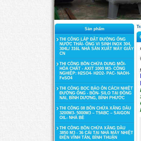
Tr
Sản phẩm
THI CÔNG LẮP ĐẶT ĐƯỜNG ỐNG
NƯỚC THẢI- ỐNG VI SINH INOX 304,
304L/ 316L NHÀ SẢN XUẤT MÁY GIẤY
CN
THI CÔNG BỒN CHỨA DUNG MÔI-
HÓA CHẤT - AXIT 1000 M3- CÔNG
NGHIỆP: H2SO4- H2O2- PAC- NAOH-
FeSO4
THI CÔNG BỌC BẢO ÔN CÁCH NHIỆT
ĐƯỜNG ỐNG - BỒN- SILO TẠI ĐỒNG
NAI, BÌNH DƯƠNG, BÌNH PHƯỚC
THI CÔNG 08 BỒN CHỨA XĂNG DẦU
3200M3- 5000M3 – T9ABC – SAIGON
OIL- NHÀ BÈ
THI CÔNG BỒN CHỨA XĂNG DẦU
3850 M3 - 36 CÁI TẠI NHÀ MÁY NHIỆT
ĐIỆN VĨNH TÂN, BÌNH THUẬN