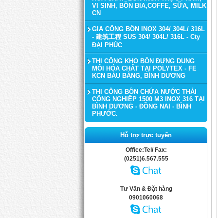
VI SINH, BỒN BIA,COFFE, SỮA, MILK
CN
GIA CÔNG BỒN INOX 304/ 304L/ 316L
- 建筑工程 SUS 304/ 304L/ 316L - Cty
ĐẠI PHÚC
THI CÔNG KHO BỒN ĐỰNG DUNG
MÔI HÓA CHẤT TẠI POLYTEX - FE
KCN BÀU BÀNG, BÌNH DƯƠNG
THI CÔNG BỒN CHỨA NƯỚC THẢI
CÔNG NGHIỆP 1500 M3 INOX 316 TẠI
BÌNH DƯƠNG - ĐỒNG NAI - BÌNH
PHƯỚC.
Hỗ trợ trực tuyến
Office:Tel/ Fax:
(0251)6.567.555
Tư Vấn & Đặt hàng
0901060068