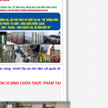
c công trình/ Dự án lớn tầm cỡ quốc tế
ỒN VI SINH CHỨA THỰC PHẨM TẠI