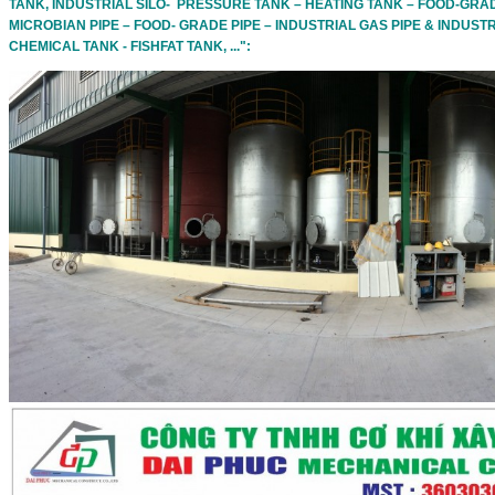
TANK, INDUSTRIAL SILO-  PRESSURE TANK – HEATING TANK – FOOD-GRAD
MICROBIAN PIPE – FOOD- GRADE PIPE – INDUSTRIAL GAS PIPE & INDUSTRI
CHEMICAL TANK - FISHFAT TANK, ...":