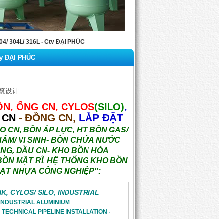
/ 304L/ 316L - Cty ĐẠI PHÚC
ty ĐẠI PHÚC
建筑设计
ỒN, ỐNG
CN, CYLOS
(SILO)
,
- ĐỒNG CN,
LẮP ĐẶT
 CN
O CN, BỒN ÁP LỰC, HT BỒN GAS/
HẨM/ VI SINH- BỒN CHỨA NƯỚC
ĂNG, DẦU CN- KHO BỒN HÓA
BỒN MẬT RĨ, HỆ THỐNG KHO BỒN
HẠT NHỰA CÔNG NGHIỆP":
K, CYLOS/ SILO, INDUSTRIAL
 INDUSTRIAL ALUMINIUM 
- 
TECHNICAL PIPELINE INSTALLATION - 