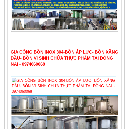
GIA CÔNG BỒN INOX 304-BỒN ÁP LỰC- BỒN XĂNG 
DẦU- BỒN VI SINH CHỨA THỰC PHẨM TẠI ĐỒNG 
NAI - 0974060068