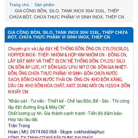
Trang chủ
Sản phẩm
GIA CÔNG BỒN, SILO, TANK INOX 304/ 316L, THÉP
CHỨA BỘT, CHỨA THỰC PHẨM/ VI SINH INOX, THÉP CN
GIA CÔNG BỒN, SILO, TANK INOX 304/ 316L, THÉP CHỨA
BỘT, CHỨA THỰC PHẨM/ VI SINH INOX, THÉP CN
Chuyên g/c và Lắp đặt: HỆ THỐNG BỒN, ỐNG CN, CYLOS(SILO), 
HOPPER INOX- THÉP- NHÔM & HỢP KIM NHÔM CN - ĐỒNG CN, 
LẮP ĐẶT MÁY VÀ THIẾT BỊ CN:"HỆ THỐNG BỒN, CYLOS/ SILO 
CN, BỒN ÁP LỰC, HT BỒN GAS/ LPG/ NITƠ CN- BỒN GIA NHIỆT- 
BỒN, ỐNG CHỨA THỰC PHẨM/ VI SINH- BỒN CHỨA NƯỚC 
SẠCH, BỒN CHỨA NƯỚC THẢI CN- ỐNG CN- KHO BỒN XĂNG, 
DẦU CN- KHO BỒN HÓA CHẤT, AXIT, DUNG MÔI CN, H2SO4- BỒN 
KHUẤY CN:
"Khảo sát - Tư vấn - Thiết kế - Chế tạo Bồn, Bể - Silo - Thi công 
lắp đặt đường ống & Máy CN".
Chất lượng uy tín- Gía thành cạnh tranh -Tiến độ đảm bảo- 
Hợp tác lâu dài.
Trân Trọng
Hoàn ( Mr): 0974 060 068 - Skype: cokhixddaiphuc