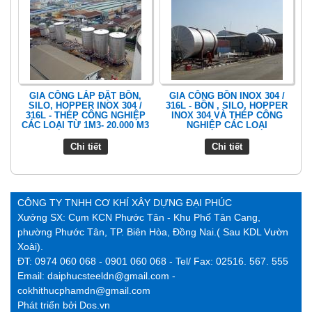
GIA CÔNG LẮP ĐẶT BỒN,
GIA CÔNG BỒN INOX 304 /
SILO, HOPPER INOX 304 /
316L - BỒN , SILO, HOPPER
316L - THÉP CÔNG NGHIỆP
INOX 304 VÀ THÉP CÔNG
CÁC LOẠI TỪ 1M3- 20.000 M3
NGHIỆP CÁC LOẠI
Chi tiết
Chi tiết
CÔNG TY TNHH CƠ KHÍ XÂY DỰNG ĐẠI PHÚC
Xưởng SX: Cụm KCN Phước Tân - Khu Phố Tân Cang,
phường Phước Tân, TP. Biên Hòa, Đồng Nai.( Sau KDL Vườn
Xoài).
ĐT: 0974 060 068 - 0901 060 068 - Tel/ Fax: 02516. 567. 555
Email: daiphucsteeldn@gmail.com -
cokhithucphamdn@gmail.com
Phát triển bởi
Dos.vn