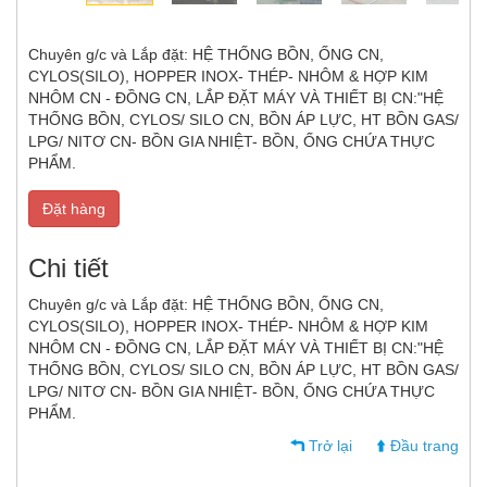
Chuyên g/c và Lắp đặt: HỆ THỐNG BỒN, ỐNG CN,
CYLOS(SILO), HOPPER INOX- THÉP- NHÔM & HỢP KIM
NHÔM CN - ĐỒNG CN, LẮP ĐẶT MÁY VÀ THIẾT BỊ CN:"HỆ
THỐNG BỒN, CYLOS/ SILO CN, BỒN ÁP LỰC, HT BỒN GAS/
LPG/ NITƠ CN- BỒN GIA NHIỆT- BỒN, ỐNG CHỨA THỰC
PHẨM.
Đặt hàng
Chi tiết
Chuyên g/c và Lắp đặt: HỆ THỐNG BỒN, ỐNG CN,
CYLOS(SILO), HOPPER INOX- THÉP- NHÔM & HỢP KIM
NHÔM CN - ĐỒNG CN, LẮP ĐẶT MÁY VÀ THIẾT BỊ CN:"HỆ
THỐNG BỒN, CYLOS/ SILO CN, BỒN ÁP LỰC, HT BỒN GAS/
LPG/ NITƠ CN- BỒN GIA NHIỆT- BỒN, ỐNG CHỨA THỰC
PHẨM.
Trở lại
Đầu trang