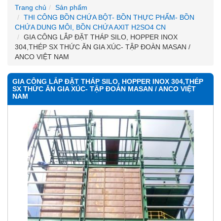
Trang chủ
Sản phẩm
THI CÔNG BỒN CHỨA BỘT- BỒN THỰC PHẨM- BỒN
CHỨA DUNG MÔI, BỒN CHỨA AXIT H2SO4 CN
GIA CÔNG LẮP ĐẶT THÁP SILO, HOPPER INOX
304,THÉP SX THỨC ĂN GIA XÚC- TẬP ĐOÀN MASAN /
ANCO VIỆT NAM
GIA CÔNG LẮP ĐẶT THÁP SILO, HOPPER INOX 304,THÉP
SX THỨC ĂN GIA XÚC- TẬP ĐOÀN MASAN / ANCO VIỆT
NAM