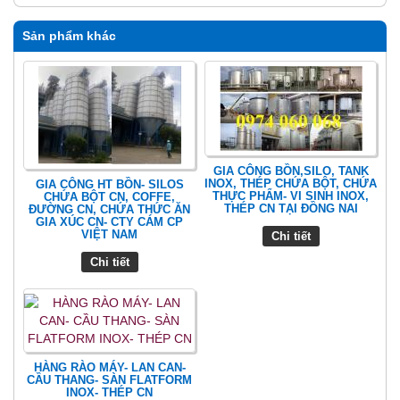
Sản phẩm khác
GIA CÔNG BỒN,SILO, TANK
INOX, THÉP CHỨA BỘT, CHỨA
GIA CÔNG HT BỒN- SILOS
THỰC PHẨM- VI SINH INOX,
CHỨA BỘT CN, COFFE,
THÉP CN TẠI ĐỒNG NAI
ĐƯỜNG CN, CHỨA THỨC ĂN
GIA XÚC CN- CTY CÁM CP
VIỆT NAM
Chi tiết
Chi tiết
HÀNG RÀO MÁY- LAN CAN-
CẦU THANG- SÀN FLATFORM
INOX- THÉP CN