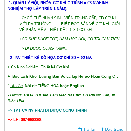
.
1- QUẢN LÝ ĐỘI, NHÓM CƠ KHÍ C.TRÌNH = 03 NV
(
KINH
NGHIỆM THỢ LẮP TRÊN 1 NĂM).
- Or CÓ THỂ NHẬN SINH VIÊN TRUNG CẤP, CĐ CƠ KHÍ
MỚI RA TRƯỜNG……. BIẾT ĐỌC BẢN VẼ CƠ KHÍ, GIỎI
VẼ PHẦN MỀM THIẾT KẾ 2D- 3D CƠ KHÍ.
+
CÓ SỨC KHỎE TỐT, HAM HỌC HỎI, CÓ TRÍ CẦU TIẾN.
=> ĐI ĐƯỢC CÔNG TRÌNH.
2 - NV THIẾT KẾ ĐỒ HỌA CƠ KHÍ 3D = 02 NV.
+ Có Kinh Nghiệm:
Thiết kế Cơ Khí.
+
Bóc tách Khối Lượng Bản Vẽ và lập Hồ Sơ Hoàn Công CT.
*
Ưu tiên
:
Nói đc TIẾNG HOA hoặc English.
-
Lương
:
THỎA THUẬN, Làm việc tại Cụm CN Phước Tân, tp
Biên Hòa.
=> TẤT CẢ NV PHẢI ĐI ĐƯỢC CÔNG TRÌNH.
=> LH: 0974060068
.
Trở lại
Đầu trang