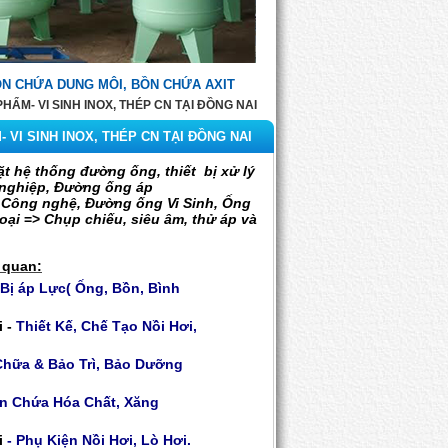
ỒN CHỨA DUNG MÔI, BỒN CHỨA AXIT
HẨM- VI SINH INOX, THÉP CN TẠI ĐỒNG NAI
 VI SINH INOX, THÉP CN TẠI ĐỒNG NAI
ặt hệ thống đường ống, thiết bị xử lý
 nghiệp, Đường ống áp
 Công nghệ, Đường ống Vi Sinh, Ống
loại
=>
Chụp chiếu, siêu âm, thử áp và
 quan:
 Bị áp Lực
( Ống, Bồn, Bình
i -
Thiết Kế, Chế Tạo Nồi Hơi,
Chữa & Bảo Trì, Bảo Dưỡng
ồn Chứa Hóa Chất, Xăng
i
- Phụ Kiện Nồi Hơi, Lò Hơi
.