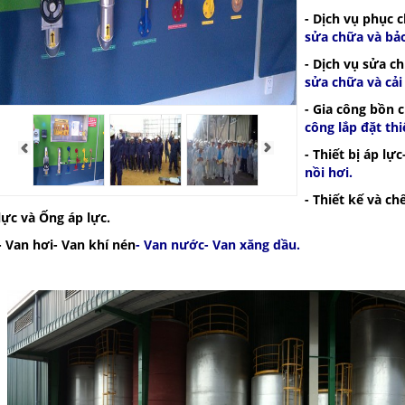
-
Dịch vụ phục c
sửa chữa và bảo
-
Dịch vụ sửa ch
sửa chữa và cải 
-
Gia công bồn 
công lắp đặt thi
-
Thiết bị áp lực
nồi hơi
.
-
Thiết kế và chế
lực và Ống áp lực.
-
Van hơi
-
Van khí nén
-
Van nước
-
Van xăng dầu
.