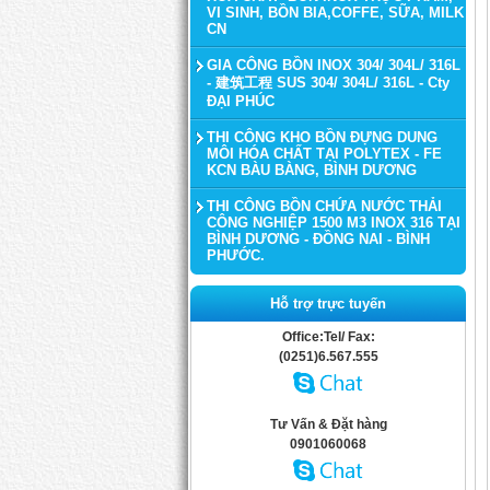
VI SINH, BỒN BIA,COFFE, SỮA, MILK
CN
GIA CÔNG BỒN INOX 304/ 304L/ 316L
- 建筑工程 SUS 304/ 304L/ 316L - Cty
ĐẠI PHÚC
THI CÔNG KHO BỒN ĐỰNG DUNG
MÔI HÓA CHẤT TẠI POLYTEX - FE
KCN BÀU BÀNG, BÌNH DƯƠNG
THI CÔNG BỒN CHỨA NƯỚC THẢI
CÔNG NGHIỆP 1500 M3 INOX 316 TẠI
BÌNH DƯƠNG - ĐỒNG NAI - BÌNH
PHƯỚC.
Hỗ trợ trực tuyến
Office:Tel/ Fax:
(0251)6.567.555
Tư Vấn & Đặt hàng
0901060068