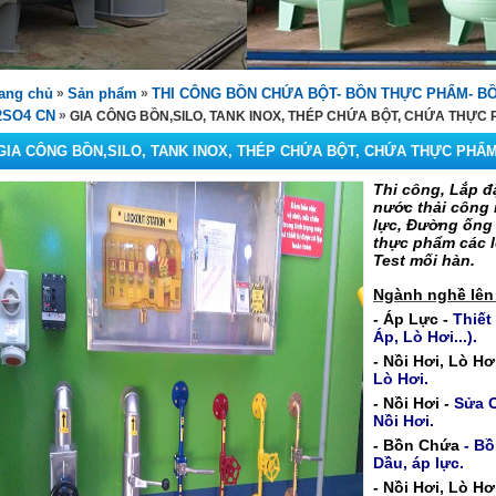
ang chủ
»
Sản phẩm
»
THI CÔNG BỒN CHỨA BỘT- BỒN THỰC PHẨM- B
2SO4 CN
»
GIA CÔNG BỒN,SILO, TANK INOX, THÉP CHỨA BỘT, CHỨA THỰC P
GIA CÔNG BỒN,SILO, TANK INOX, THÉP CHỨA BỘT, CHỨA THỰC PHẨM-
Thi công, Lắp đ
nước thải công
lực, Đường ống
thực phẩm các 
Test mối hàn.
Ngành nghề lên
- Á
p Lực -
Thiết
Áp, Lò Hơi...).
-
Nồi Hơi, Lò Hơ
Lò Hơi
.
-
Nồi Hơi -
Sửa 
Nồi Hơi
.
-
Bồn Chứa
- B
Dầu,
áp
lực.
-
Nồi Hơi, Lò Hơ