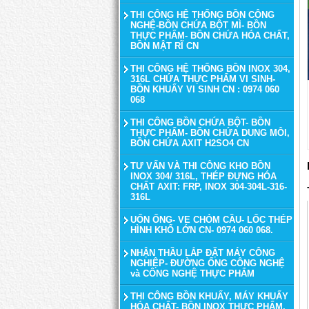
THI CÔNG HỆ THỐNG BỒN CÔNG
NGHỆ-BỒN CHỨA BỘT MÌ- BỒN
THỰC PHẨM- BỒN CHỨA HÓA CHẤT,
BỒN MẬT RĨ CN
THI CÔNG HỆ THỐNG BỒN INOX 304,
316L CHỨA THỰC PHẨM VI SINH-
BỒN KHUẤY VI SINH CN : 0974 060
068
THI CÔNG BỒN CHỨA BỘT- BỒN
THỰC PHẨM- BỒN CHỨA DUNG MÔI,
BỒN CHỨA AXIT H2SO4 CN
TƯ VẤN VÀ THI CÔNG KHO BỒN
INOX 304/ 316L, THÉP ĐỰNG HÓA
CHẤT AXIT: FRP, INOX 304-304L-316-
316L
UỐN ỐNG- VE CHỎM CẦU- LỐC THÉP
HÌNH KHỔ LỚN CN- 0974 060 068.
NHẬN THẦU LẮP ĐẶT MÁY CÔNG
NGHIỆP- ĐƯỜNG ỐNG CÔNG NGHỆ
và CÔNG NGHỆ THỰC PHẨM
THI CÔNG BỒN KHUẤY, MÁY KHUẤY
HÓA CHẤT- BỒN INOX THỰC PHẨM,