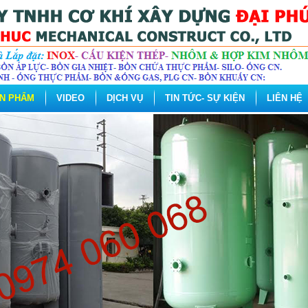
N PHẨM
VIDEO
DỊCH VỤ
TIN TỨC- SỰ KIỆN
LIÊN HỆ