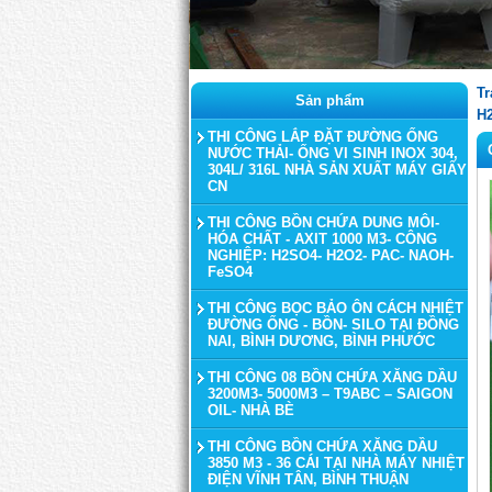
Tr
Sản phẩm
H
THI CÔNG LẮP ĐẶT ĐƯỜNG ỐNG
NƯỚC THẢI- ỐNG VI SINH INOX 304,
304L/ 316L NHÀ SẢN XUẤT MÁY GIẤY
CN
THI CÔNG BỒN CHỨA DUNG MÔI-
HÓA CHẤT - AXIT 1000 M3- CÔNG
NGHIỆP: H2SO4- H2O2- PAC- NAOH-
FeSO4
THI CÔNG BỌC BẢO ÔN CÁCH NHIỆT
ĐƯỜNG ỐNG - BỒN- SILO TẠI ĐỒNG
NAI, BÌNH DƯƠNG, BÌNH PHƯỚC
THI CÔNG 08 BỒN CHỨA XĂNG DẦU
3200M3- 5000M3 – T9ABC – SAIGON
OIL- NHÀ BÈ
THI CÔNG BỒN CHỨA XĂNG DẦU
3850 M3 - 36 CÁI TẠI NHÀ MÁY NHIỆT
ĐIỆN VĨNH TÂN, BÌNH THUẬN