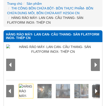
Trang chủ
Sản phẩm
THI CÔNG BỒN CHỨA BỘT- BỒN THỰC PHẨM- BỒN
CHỨA DUNG MÔI, BỒN CHỨA AXIT H2SO4 CN
HÀNG RÀO MÁY- LAN CAN- CẦU THANG- SÀN
FLATFORM INOX- THÉP CN
HÀNG RÀO MÁY- LAN CAN- CẦU THANG- SÀN FLATFORM
INOX- THÉP CN