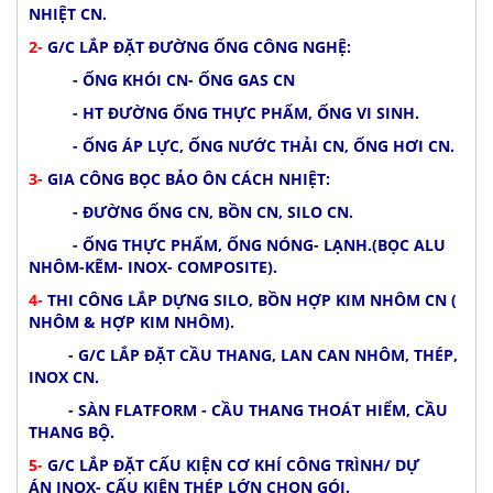
NHIỆT CN.
2-
G/C LẮP ĐẶT ĐƯỜNG ỐNG CÔNG NGHỆ:
- ỐNG KHÓI CN- ỐNG GAS CN
- HT ĐƯỜNG ỐNG THỰC PHẨM, ỐNG VI SINH.
- ỐNG ÁP LỰC, ỐNG NƯỚC THẢI CN, ỐNG HƠI CN.
3-
GIA CÔNG BỌC BẢO ÔN CÁCH NHIỆT:
- ĐƯỜNG ỐNG CN, BỒN CN, SILO CN.
- ỐNG THỰC PHẨM, ỐNG NÓNG- LẠNH.(BỌC ALU
NHÔM-KẼM- INOX- COMPOSITE).
4-
THI CÔNG LẮP DỰNG SILO, BỒN HỢP KIM NHÔM CN (
NHÔM & HỢP KIM NHÔM).
- G/C LẮP ĐẶT CẦU THANG, LAN CAN NHÔM, THÉP,
INOX CN.
- SÀN FLATFORM - CẦU THANG THOÁT HIỂM, CẦU
THANG BỘ.
5-
G/C LẮP ĐẶT CẤU KIỆN C
Ơ KHÍ CÔNG TRÌNH/ DỰ
ÁN INOX- CẤU KIỆN T
HÉP LỚN CHỌN GÓI.