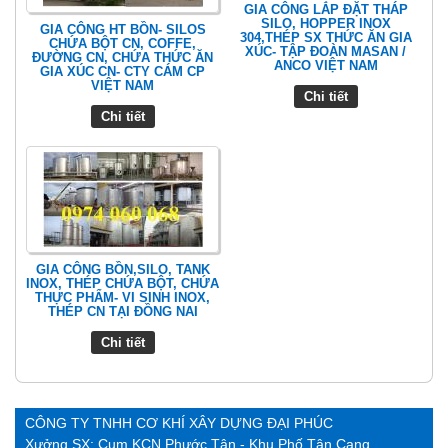
GIA CÔNG LẮP ĐẶT THÁP
SILO, HOPPER INOX
GIA CÔNG HT BỒN- SILOS
304,THÉP SX THỨC ĂN GIA
CHỨA BỘT CN, COFFE,
XÚC- TẬP ĐOÀN MASAN /
ĐƯỜNG CN, CHỨA THỨC ĂN
ANCO VIỆT NAM
GIA XÚC CN- CTY CÁM CP
VIỆT NAM
Chi tiết
Chi tiết
GIA CÔNG BỒN,SILO, TANK
INOX, THÉP CHỨA BỘT, CHỨA
THỰC PHẨM- VI SINH INOX,
THÉP CN TẠI ĐỒNG NAI
Chi tiết
CÔNG TY TNHH CƠ KHÍ XÂY DỰNG ĐẠI PHÚC
Xưởng SX: Cụm KCN Phước Tân - Khu Phố Tân Cang,