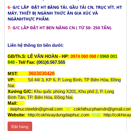
6-
G/C LẮP ĐẶT HT BĂNG TẢI, GẦU TẢI CN, TRỤC VÍT, HT
MÁY, THIẾT BỊ NGÀNH THỨC ĂN GIA XÚC VÀ
NGÀNHTHỰC PHẨM.
7-
G/C LẮP ĐẶT HT BEN NÂNG CN ( TỪ 50- 250 TẤN).
Liên hệ thông tin bên dưới:
GĐ/Th.S:
LÊ VĂN HOÀN
- HP
:
0974 060 068
/
0968 001
848
- Tel/ Fax:
(061)6.567.555
3603030426
MST:
VP:
Số 44/ 3, KP 6, P. Long Bình, TP Biên Hòa, Đồng
Nai.
Xưởng G/C:
Khu quốc phòng X201, Khu phố 2, P. Long
Bình Tân, TP. Biên Hòa, Đồng Nai.
Mail:
daiphucsteeldn@gmail.com
or
cokhithucphamdn@gmail.co
Website:
http://cokhixaydungdaiphuc.com
hoặc
http://cokhix
Đặt hàng