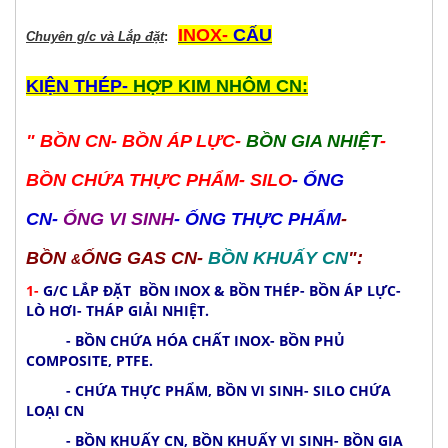
INOX-
CẤU
Chuyên g/c và Lắp đặt
:
KIỆN THÉP-
HỢP KIM NHÔM CN:
" BỒN CN- BỒN ÁP LỰC-
BỒN GIA NHIỆT
-
BỒN CHỨA THỰC PHẨM- SILO
- ỐNG
CN-
ỐNG VI SINH
- ỐNG THỰC PHẨM
-
BỒN
ỐNG GAS CN-
BỒN KHUẤY CN
":
&
1-
G/C LẮP ĐẶT BỒN INOX & BỒN THÉP- BỒN ÁP LỰC-
LÒ HƠI- THÁP GIẢI NHIỆT.
- BỒN CHỨA HÓA CHẤT INOX- BỒN PHỦ
COMPOSITE, PTFE.
- CHỨA THỰC PHẨM, BỒN VI SINH- SILO CHỨA
LOẠI CN
- BỒN KHUẤY CN, BỒN KHUẤY VI SINH- BỒN GIA