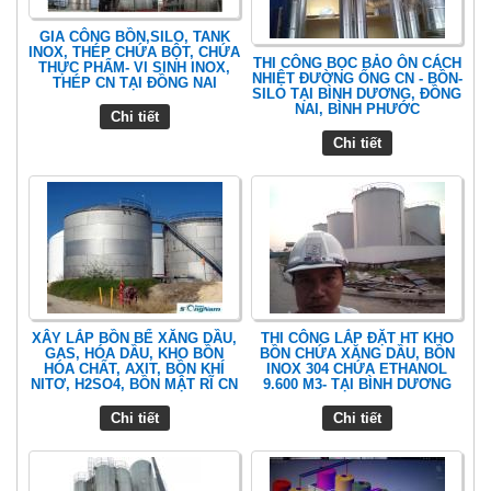
GIA CÔNG BỒN,SILO, TANK
INOX, THÉP CHỨA BỘT, CHỨA
THI CÔNG BỌC BẢO ÔN CÁCH
THỰC PHẨM- VI SINH INOX,
NHIỆT ĐƯỜNG ỐNG CN - BỒN-
THÉP CN TẠI ĐỒNG NAI
SILO TẠI BÌNH DƯƠNG, ĐỒNG
NAI, BÌNH PHƯỚC
Chi tiết
Chi tiết
XÂY LẮP BỒN BỂ XĂNG DẦU,
THI CÔNG LẮP ĐẶT HT KHO
GAS, HÓA DẦU, KHO BỒN
BỒN CHỨA XĂNG DẦU, BỒN
HÓA CHẤT, AXIT, BỒN KHÍ
INOX 304 CHỨA ETHANOL
NITƠ, H2SO4, BỒN MẬT RĨ CN
9.600 M3- TẠI BÌNH DƯƠNG
Chi tiết
Chi tiết