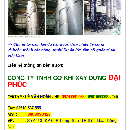
=> Chúng tôi cam kết đủ năng lực đảm nhận thi công
và hoàn thành các công trình/ Dự án lớn tầm cỡ quốc tế tại
Việt Nam.
Liên hệ thông tin bên dưới:
ĐẠI
CÔNG TY TNHH CƠ KHÍ XÂY DỰNG
PHÚC
GĐ/Th.S:
LÊ VĂN HOÀN
- HP
:
0974 060 068
/
0901060068
- Tel/
Fax:
02516 567 555
MST:
3603030426
VP:
Số 44/ 3, KP 6, P. Long Bình, TP Biên Hòa, Đồng
Nai.