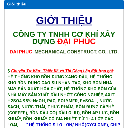
Giới thiệu
GIỚI THIỆU
CÔNG TY TNHH CƠ KHÍ XÂY
ĐẠI PHÚC
DỰNG
DAI
PHUC
MECHANICAL CONSTRUCT. CO., LTD.
$ 
Chuyên Tư Vấn- Thiết Kế và Thi Công Lắp đặt trọn gói
: 
HỆ THỐNG KHO BỒN ĐỰNG XĂNG-DẦU, 
HỆ THỐNG 
KHO BỒN ĐỰNG CAO SU NHẬN TẠO, KHO BỒN NHÀ 
MÁY SẢN XUẤT HÓA CHẤT, HỆ THỐNG KHO BỒN CỦA 
NHÀ MÁY SẢN XUẤT DẦU NHỚT CÔNG NGHIỆP
, AXIT 
H2SO4 98%-NaOH, PAC, POLYMER, FeSO4..., NƯỚC 
SẠCH, NƯỚC THẢI, THỰC PHẨM, BỒN ĐỰNG CÀPHÊ 
(COFFEE), BỒN DẦU CỌ( DẦU OLIU), BỒN ÁP LỰC, BỒN 
KHUẤY, BỒN KHUẤY CÓ GIA NHIỆT TỪ 1- 4 LỚP CÁC 
LOẠI, 
 .... " HỆ THỐNG SILO LỚN/ NHỎ(CYCLONE), CHIP 