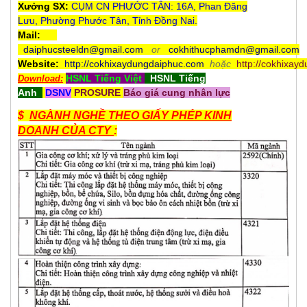
Xưởng SX:
CỤM CN PHƯỚC TÂN: 16A, Phan Đăng
Lưu, Phường Phước Tân, Tỉnh Đồng Nai.
Mail:
daiphucsteeldn@gmail.com
or
cokhithucphamdn@gmail.com
Website:
http://cokhixaydungdaiphuc.com
hoặc
http://cokhixay
HSNL Tiếng Việt
HSNL Tiếng
Download:
Anh
DSNV
PROSURE
Báo giá cung nhân lực
$
NGÀNH NGHỀ THEO GIẤY PHÉP KINH
DOANH CỦA CTY
: