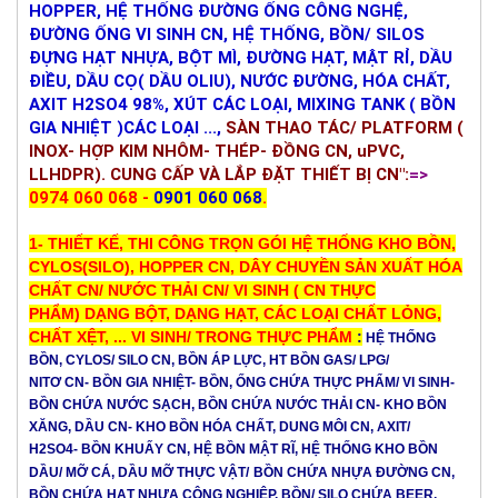
HOPPER, HỆ THỐNG ĐƯỜNG ỐNG CÔNG NGHỆ, 
ĐƯỜNG ỐNG VI SINH CN, HỆ THỐNG, BỒN/ SILOS 
ĐỰNG HẠT NHỰA, BỘT MÌ, ĐƯỜNG HẠT, MẬT RỈ, DẦU 
ĐIỀU, DẦU CỌ( DẦU OLIU), NƯỚC ĐƯỜNG, HÓA CHẤT, 
AXIT H2SO4 98%, XÚT CÁC LOẠI, MIXING TANK ( BỒN 
GIA NHIỆT )CÁC LOẠI ...,
SÀN THAO TÁC/ PLATFORM ( 
INOX- HỢP KIM NHÔM- THÉP- ĐỒNG CN, uPVC, 
LLHDPR). CUNG CẤP VÀ LẮP ĐẶT THIẾT BỊ CN":
=> 
0974 060 068 - 
0901 060 068
.
1-
THIẾT KẾ, THI CÔNG TRỌN GÓI
HỆ THỐNG KHO BỒN,
CYLOS(SILO), HOPPER CN, DÂY CHUYỀN SẢN XUẤT HÓA
CHẤT CN/ NƯỚC THẢI CN/ VI SINH ( CN THỰC
PHẨM) DẠNG BỘT, DẠNG HẠT, CÁC LOẠI CHẤT LỎNG,
CHẤT XỆT, ... VI SINH/ TRONG THỰC PHẨM
:
HỆ THỐNG
BỒN, CYLOS/ SILO CN, BỒN ÁP LỰC, HT BỒN GAS/ LPG/
NITƠ CN- BỒN GIA NHIỆT- BỒN, ỐNG CHỨA THỰC PHẨM/ VI SINH-
BỒN CHỨA NƯỚC SẠCH, BỒN CHỨA NƯỚC THẢI CN- KHO BỒN
XĂNG, DẦU CN- KHO BỒN HÓA CHẤT, DUNG MÔI CN, AXIT/
H2SO4- BỒN KHUẤY CN, HỆ BỒN MẬT RĨ, HỆ THỐNG KHO BỒN
DẦU/ MỠ CÁ, DẦU MỠ THỰC VẬT/
BỒN CHỨA NHỰA ĐƯỜNG CN,
BỒN CHỨA HẠT NHỰA CÔNG NGHIỆP, BỒN/ SILO CHỨA BEER,