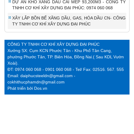
DỰ ÁN KHO XĂNG DẦU CÁI MÉP 93,200M3 - CÔNG TY
TNHH CƠ KHÍ XÂY DỰNG ĐẠI PHÚC: 0974 060 068
XÂY LẮP BỒN BỂ XĂNG DẦU, GAS, HÓA DẦU CN- CÔNG
TY TNHH CƠ KHÍ XÂY DỰNG ĐẠI PHÚC
CÔNG TY TNHH CƠ KHÍ XÂY DỰNG ĐẠI PHÚC
Xưởng SX: Cụm KCN Phước Tân - Khu Phố Tân Cang,
phường Phước Tân, TP. Biên Hòa, Đồng Nai.( Sau KDL Vườn
Xoài).
ĐT: 0974 060 068 - 0901 060 068 - Tel/ Fax: 02516. 567. 555
Email: daiphucsteeldn@gmail.com -
cokhithucphamdn@gmail.com
Phát triển bởi
Dos.vn