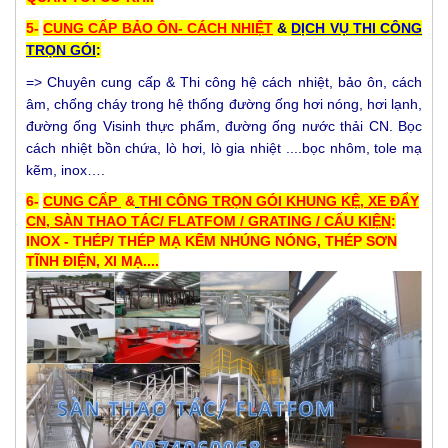
5-
CUNG CẤP BẢO ÔN- CÁCH NHIỆT
&
DỊCH VỤ
THI CÔNG
TRỌN GÓI
:
=> Chuyên cung cấp & Thi công hệ cách nhiệt, bảo ôn, cách
âm, chống cháy trong hệ thống đường ống hơi nóng, hơi lạnh,
đường ống Visinh thực phẩm, đường ống nước thải CN. Bọc
cách nhiệt bồn chứa, lò hơi, lò gia nhiệt ....
bọc nhôm, tole mạ
kẽm, inox….
6-
CUNG CẤP
&
THI CÔNG TRỌN GÓI KHUNG KỆ, XE ĐẨY
CN, SÀN THAO TÁC/ FLATFOM / GRATING / CẤU KIỆN
:
INOX - THÉP/ THÉP MẠ KẼM NHÚNG NÓNG, THÉP SƠN
TĨNH ĐIỆN, XI MẠ....