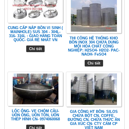
CUNG CẤP NẮP BỒN VI SINH (
MAINHOLE) SUS 304 - 304L-
316- 316L : GIAO HÀNG TOÀN
THI CÔNG HỆ THỐNG KHO
QUỐC- GIÁ RẺ NHẤT VN
BỒN INOX 304 CHỨA DUNG
MÔI HÓA CHẤT CÔNG
Chi tiết
NGHIỆP: H2SO4- H2O2- PAC-
NAOH- FeSO4
Chi tiết
LỐC ỐNG- VE CHỎM CẦU-
GIA CÔNG HT BỒN- SILOS
UỐN ỐNG, UỐN TÔN, UỐN
CHỨA BỘT CN, COFFE,
THÉP HÌNH CN- 0974060068
ĐƯỜNG CN, CHỨA THỨC ĂN
GIA XÚC CN- CTY CÁM CP
VIỆT NAM
Chi tiết