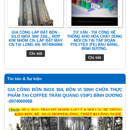
GIA CÔNG LẮP ĐẶT BỒN -
TƯ VẤN - THI CÔNG HỆ
SILO INOX 304/ 316L,..HỢP
THỐNG KHO HÓA CHẤT DUNG
KIM NHÔM CN- LẮP ĐẶT MÁY
MÔI CN TẠI TẬP ĐOÀN
CN TẠI LONG AN- 0974060068
POLYTEX (FE) BÀU BÀNG,
BÌNH DƯƠNG.
Chi tiết
Chi tiết
Tin tức & Sự kiện
GIA CÔNG BỒN INOX 304, BỒN VI SINH CHỨA THỰC
PHẨM TẠI COFFEE TRẦN QUANG VSIP1 BÌNH DƯƠNG
-0974060068