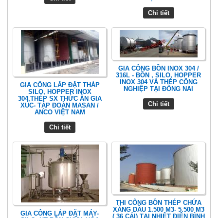
Chi tiết
GIA CÔNG BỒN INOX 304 /
316L - BỒN , SILO, HOPPER
INOX 304 VÀ THÉP CÔNG
GIA CÔNG LẮP ĐẶT THÁP
NGHIỆP TẠI ĐỒNG NAI
SILO, HOPPER INOX
304,THÉP SX THỨC ĂN GIA
Chi tiết
XÚC- TẬP ĐOÀN MASAN /
ANCO VIỆT NAM
Chi tiết
THI CÔNG BỒN THÉP CHỨA
XĂNG DẦU 1.500 M3- 5.500 M3
GIA CÔNG LẮP ĐẶT MÁY-
( 36 CÁI) TẠI NHIỆT ĐIỆN BÌNH