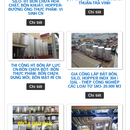
SILO- HT BỒN CHỨA HÓA
THUẬN-TRÀ VINH
CHẤT, BỒN KHUẤY, HOPPER-
ĐƯỜNG ỐNG THỰC PHẨM- VI
Chi tiết
SINH CN
Chi tiết
THI CÔNG HT BỒN ÁP LỰC
CN-BỒN CHỨA BỘT- BỒN
THỰC PHẨM- BỒN CHỨA
GIA CÔNG LẮP ĐẶT BỒN,
DUNG MÔI, BỒN MẬT RĨ CN
SILO, HOPPER INOX 304 /
316L - THÉP CÔNG NGHIỆP
CÁC LOẠI TỪ 1M3- 20.000 M3
Chi tiết
Chi tiết