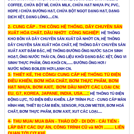
COFFEE, CHỨA BỘT MÌ, CHỨA MILK, CHỨA HẠT NHỰA PV, PVC,
HDPE / CHỨA ĐƯỜNG HẠT, CHỨA BỘT NGỌT DẠNG HẠT, DẠNG
DỊCH XỆT, DẠNG LỎNG.....CN.
2-
CUNG CẤP - THI CÔNG HỆ THỐNG, DÂY CHUYỀN SẢN
XUẤT HÓA CHẤT, DẦU NHỚT CÔNG NGHIỆP
:
HỆ THỐNG
KHO BỒN VÀ DÂY CHUYỀN SẢN XUẤT DẦ NHỚT CN, HỆ THỐNG
DÂY CHUYỀN SẢN XUẤT HÓA CHẤT,
HỆ THỐNG DÂY CHUYỀN SẢN
XUẤT
AXIT ĐẬM ĐẶC, HỆ THỐNG ĐƯỜNG ỐNG NƯỚC SẠCH SINH
HOẠT, ỐNG NƯỚC THẢI CN, ỐNG LIỆU KHÔ/ DẠNG ĐẶC XỆT, ỐNG VI
SINH/ THỰC PHẨM, ỐNG KHÓI CN,...... ĐƯỜNG ỐNG HƠI /
NƯỚC NÓNG BOILER/ HƠI LẠNH CN.
3-
THIẾT KẾ, THI CÔNG/ CUNG CẤP HỆ THỐNG TỦ ĐIỆN
ĐIỀU KHIỂN, BƠM HÓA CHẤT, BƠM THỰC PHẨM, BƠM
HẠT NHỰA, BƠM AXIT, BƠM DẦU NHỚT CÁC LOẠI CN:
EU, G7, KOREA, JAPANE, INDIA, USA....
:
HỆ THỐNG TỦ ĐIỆN
ĐỘNG LỰC, TỦ ĐIỆN ĐIỀU KHIỄN. LẬP TRÌNH PLC - CUNG CẤP MÀN
HÌNH HMI,
THIẾT BỊ
CẢM BIẾN, SENSOR, FOLOW METER, BƠM HOÁ
CHẤT, BƠM THỰC PHẨM, BƠM AXIT, XUT CÁC LOẠI.....
4-
THU MUA/ MUA BÁN - THÁO DỠ - DI DỜI - CẢI TIẾN -
LẮP ĐẶT CÁC DỰ ÁN, CÔNG TRÌNH CŨ và MỚI ........ LIÊN
QUAN TỚI CƠ KHÍ.