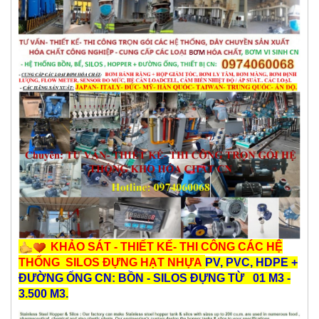
KHẢO SÁT - THIẾT KẾ- THI CÔNG CÁC HỆ
THỐNG SILOS ĐỰNG HẠT NHỰA
PV, PVC, HDPE +
ĐƯỜNG ỐNG CN: BỒN - SILOS ĐỰNG TỪ 01 M3 -
3.500 M3.