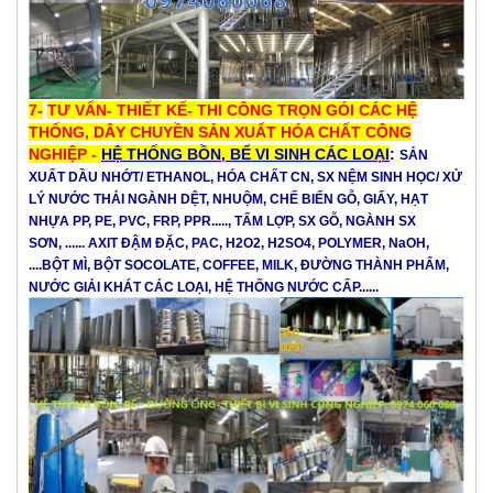
7-
TƯ VẤN- THIẾT KẾ- THI CÔNG TRỌN GÓI CÁC HỆ
THỐNG, DÂY CHUYỀN SẢN XUẤT HÓA CHẤT CÔNG
NGHIỆP -
HỆ THỐNG BỒN, BỂ VI SINH CÁC LOẠI
:
SẢN
XUẤT DẦU NHỚT/ ETHANOL, HÓA CHẤT CN, SX NỆM SINH HỌC/ XỬ
LÝ NƯỚC THẢI NGÀNH
DỆT,
NHUỘM, CHẾ BIẾN GỖ, GIẤY, HẠT
NHỰA PP, PE, PVC, FRP, PPR....., TẤM LỢP, SX GỖ, NGÀNH SX
SƠN, ......
AXIT ĐẬM ĐẶC,
PAC, H2O2, H2SO4, POLYMER, NaOH,
....BỘT MÌ, BỘT SOCOLATE, COFFEE, MILK, ĐƯỜNG THÀNH PHẨM,
NƯỚC GIẢI KHÁT CÁC LOẠI, HỆ THỐNG NƯỚC CẤP......